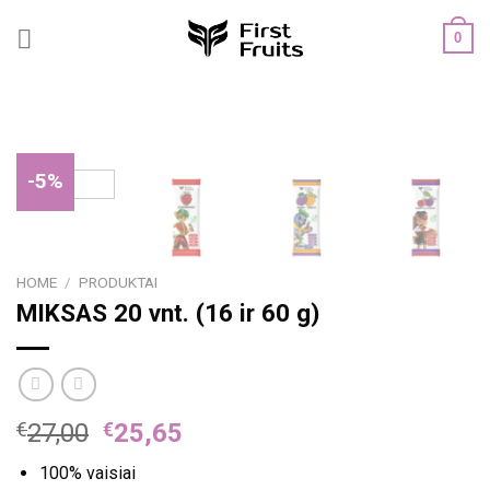
Skip
0
to
content
-5%
HOME
/
PRODUKTAI
MIKSAS 20 vnt. (16 ir 60 g)
€
27,00
€
25,65
100% vaisiai