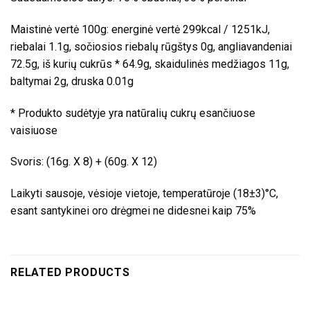
Maistinė vertė 100g: energinė vertė 299kcal / 1251kJ,
riebalai 1.1g, sočiosios riebalų rūgštys 0g, angliavandeniai
72.5g, iš kurių cukrūs * 64.9g, skaidulinės medžiagos 11g,
baltymai 2g, druska 0.01g
* Produkto sudėtyje yra natūralių cukrų esančiuose
vaisiuose
Svoris: (16g. X 8) + (60g. X 12)
Laikyti sausoje, vėsioje vietoje, temperatūroje (18±3)°C,
esant santykinei oro drėgmei ne didesnei kaip 75%
RELATED PRODUCTS