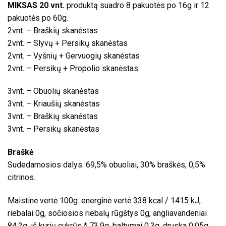
MIKSAS 20 vnt.
produktą suadro 8 pakuotės po 16g ir 12
pakuotės po 60g.
2vnt. – Braškių skanėstas
2vnt. – Slyvų + Persikų skanėstas
2vnt. – Vyšnių + Gervuogių skanėstas
2vnt. – Persikų + Propolio skanėstas
3vnt. – Obuolių skanėstas
3vnt. – Kriaušių skanėstas
3vnt. – Braškių skanėstas
3vnt. – Persikų skanėstas
Braškė
Sudedamosios dalys: 69,5% obuoliai, 30% braškės, 0,5%
citrinos.
Maistinė vertė 100g: energinė vertė 338 kcal / 1415 kJ,
riebalai 0g, sočiosios riebalų rūgštys 0g, angliavandeniai
84,2g, iš kurių cukrūs * 73,9g, baltymai 0,3g, druska 0,05g