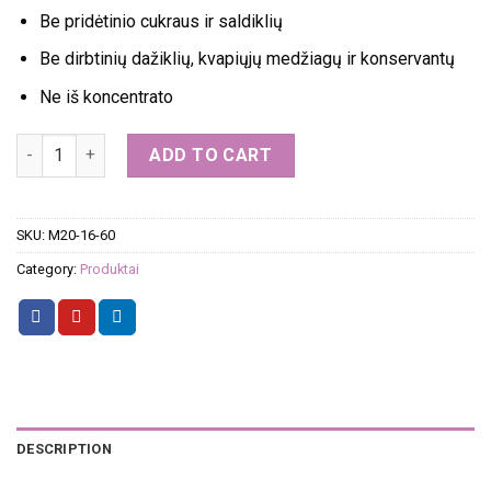
Be pridėtinio cukraus ir saldiklių
Be dirbtinių dažiklių, kvapiųjų medžiagų ir konservantų
Ne iš koncentrato
MIKSAS 20 vnt. (16 ir 60 g) quantity
ADD TO CART
SKU:
M20-16-60
Category:
Produktai
DESCRIPTION