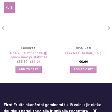
-5%
PRODUKTAI
PRODUKTAI
RINKINYS 20 vnt. (po 60 g) +
SLYVA + PERSIKAS, 16 g
nemokamas pristatymas
€
35,80
€
34,01
€
0,69
ADD TO CART
ADD TO CART
First Fruits skanėstai gaminami tik iš vaisių (ir nieko
daugiau) pagal specialią ir unikalią receptūrą – BE